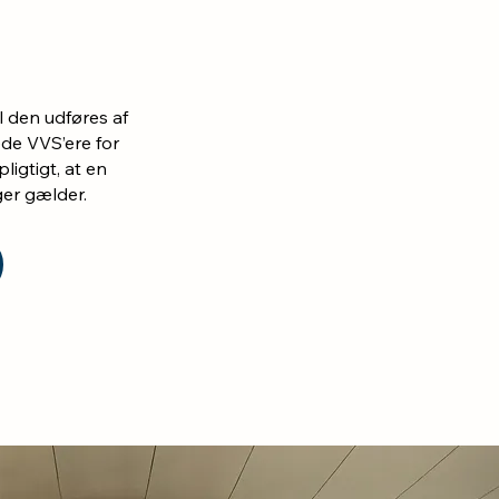
 den udføres af
ede VVS’ere for
ligtigt, at en
ger gælder.