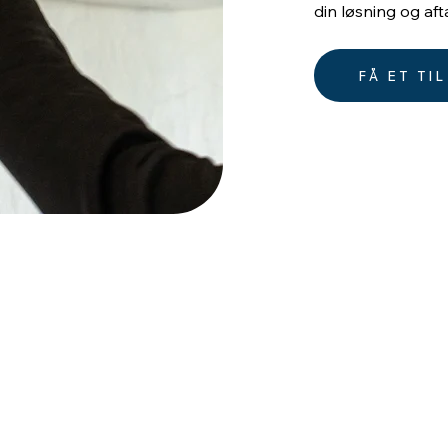
din løsning og aft
FÅ ET TI
Kontakt
TEL: +45 60 29 48 48
E-mail: PTS@svensson-el.dk