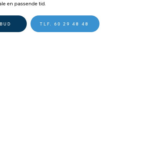
ale en passende tid.
LBUD
TLF. 60 29 48 48
Services
Installation af varmepumper
El installationer i nybyg og renovering