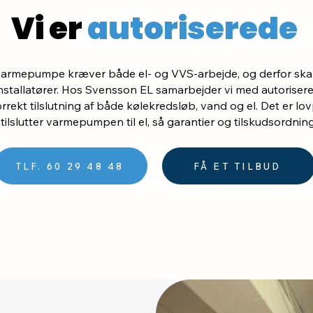
Vi er
autoriserede
f varmepumpe kræver både el- og VVS-arbejde, og derfor skal
nstallatører. Hos Svensson EL samarbejder vi med autoriser
orrekt tilslutning af både kølekredsløb, vand og el. Det er lovp
tilslutter varmepumpen til el, så garantier og tilskudsordnin
TLF. 60 29 48 48
FÅ ET TILBUD