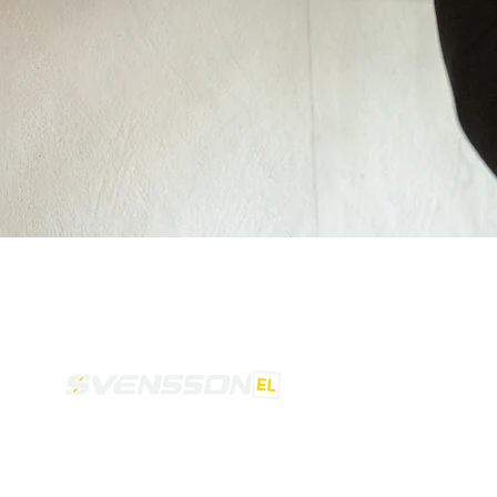
Som autoiseret elinstallatør kombinerer vi
faglighed med moderne løsninger, så
dit hjem eller din virksomhed står stærkt.