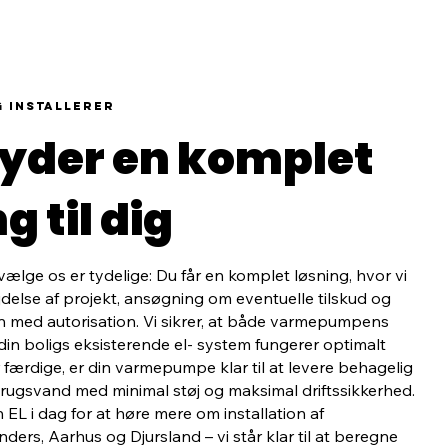
 installerer
lbyder en komplet
g til dig
ælge os er tydelige: Du får en komplet løsning, hvor vi
jdelse af projekt, ansøgning om eventuelle tilskud og
 med autorisation. Vi sikrer, at både varmepumpens
n boligs eksisterende el- system fungerer optimalt
 færdige, er din varmepumpe klar til at levere behagelig
ugsvand med minimal støj og maksimal driftssikkerhed.
EL i dag for at høre mere om installation af
ers, Aarhus og Djursland – vi står klar til at beregne