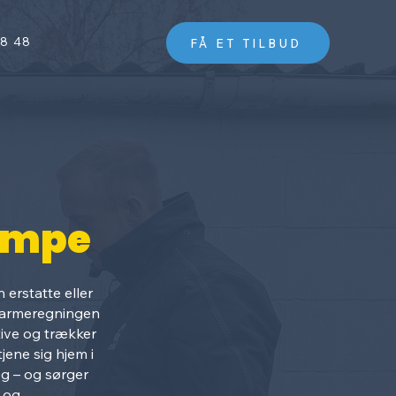
48 48
FÅ ET TILBUD
umpe
erstatte eller
 varmeregningen
tive og trækker
jene sig hjem i
læg – og sørger
v og