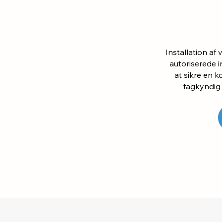
Installation a
autoriserede i
at sikre en k
fagkyndig 