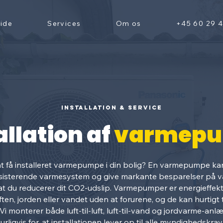
ide
Services
Om os
+45 60 29 
Installation & service
allation af
varmep
t få installeret varmepumpe i din bolig? En varmepumpe kan 
ksisterende varmesystem og give markante besparelser på
at du reducerer dit CO2-udslip. Varmepumper er energieffek
ften, jorden eller vandet uden at forurene, og de kan hurtigt t
. Vi monterer både luft-til-luft, luft-til-vand og jordvarme-an
urligvis for, at installationen lever op til alle myndighedskra