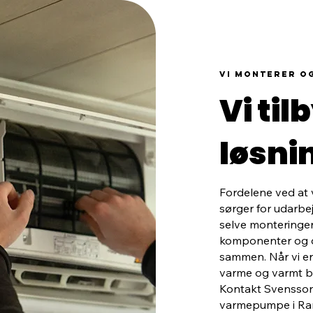
vi monterer og
Vi ti
løsnin
Fordelene ved at v
sørger for udarbe
selve monteringen
komponenter og di
sammen. Når vi er
varme og varmt br
Kontakt Svensson 
varmepumpe i Rand