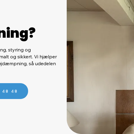
ning?
ing, styring og
lt og sikkert. Vi hjælper
tøjdæmpning, så udedelen
9 48 48