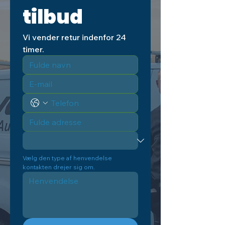
tilbud
Vi vender retur indenfor 24 
timer.
Vælg den type af henvendelse 
kontakten drejer sig om.