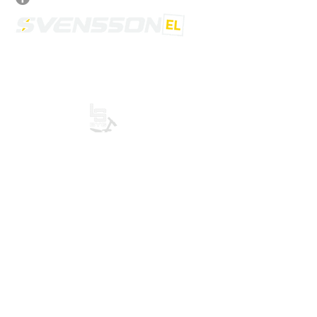
Som autoiseret elinstallatør kombinerer vi
faglighed med moderne løsninger, så
dit hjem eller din virksomhed står stærkt.
Samarbejdspartner
Kontakt
TEL: +45 60 29 48 48
E-mail: PTS@svensson-el.dk
CVR: 45804836
Vi dækker Randers, Århus & Djursland